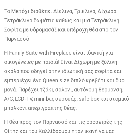
Το Μετόχι διαθέτει Δίκλινα, Τρίκλινα, Δίχωρα
Τετράκλινα δωμάτια καθώς και μια Τετράκλινη
Σοφίτα με υδρομασάζ και υπέροχη θέα από τον
Παρνασσό!
H Family Suite with Fireplace είναι ιδανική για
οικογένειες με παιδιά! Είναι Δίχωρη με ξύλινη
σκάλα που οδηγεί στην ιδιωτική σας σοφίτα και
εμπεριέχει ένα Queen size διπλό κρεβάτι και δύο
μονά. Παρέχει τζάκι, σαλόνι, αυτόνομη θέρμανση,
A/C, LCD-TV, mini-bar, σεσουάρ, safe box και ατομικό
μπαλκόνι απερίγραπτης θέας.
Η θέα προς τον Παρνασσό και τις οροσειρές της
Οίτης και του Καλλίδρομου ήταν ικανή να μας