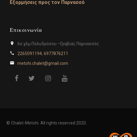
Εξορμήσεις προς τον Παρνασσό
Επικοινωνία
6ο χλμ Πολυδρόσου –Γραβιάς Παρνασσός
2265091194
,
6977876211
metohi.chalet@gmail.com
© Chalet-Metohi. All rights reserved 2020.