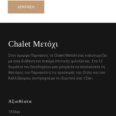
Chalet Μετόχι
Στον όμορφο Παρνασσό, το Chalet Metohi σας καλοσωρίζει
με cosy διάθεση και πνεύμα σπιτικής φιλοξενίας. Στα 12
δωμάτια του ξενοδοχείου μας μπορείτε να απολαύσετε τη
θέα προς τον Παρνασσό ή τις οροσειρές της Οίτης και του
Καλλίδρομου, συντροφιά με το ιδιωτικό σας τζάκι.
Αξιοθέατα
18 May