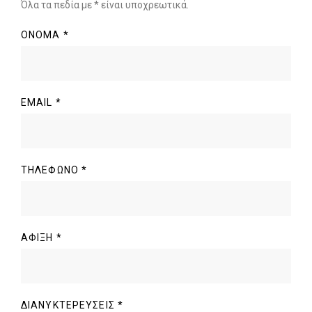
Όλα τα πεδία με * είναι υποχρεωτικά.
ΌΝΟΜΑ
*
EMAIL
*
ΤΗΛΈΦΩΝΟ
*
ΆΦΙΞΗ
*
ΔΙΑΝΥΚΤΕΡΕΎΣΕΙΣ
*