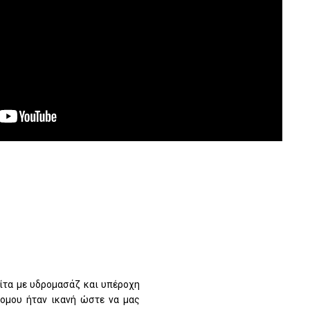
α
φίτα με υδρομασάζ και υπέροχη
ρομου ήταν ικανή ώστε να μας