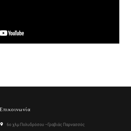
Επικοινωνία
6ο χλμ Πολυδρόσου –Γραβιάς Παρνασσός